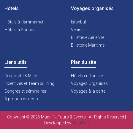
Hôtels
Voyages organisés
Hôtels à Hammamet
Istanbul
Hôtels à Sousse
Venise
Billetterie Aérienne
Billetterie Maritime
Liens utils
Plan du site
Corporate & Mice
Hôtels en Tunisie
Incentives et Team building
Voyages Organisés
Congrès et séminaires
Voyages à la carte
A propos de nous
Copyright © 2026 Magnifik Tours & Events - All Rights Reserved |
Developped by
OctaSoft